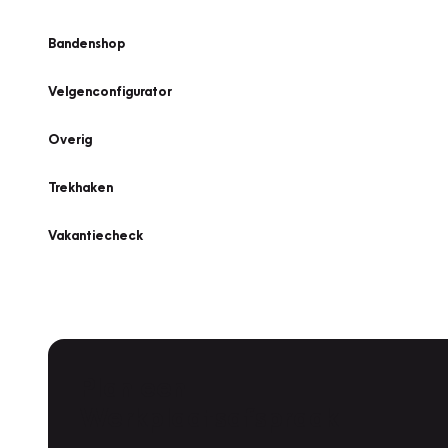
Bandenshop
Velgenconfigurator
Overig
Trekhaken
Vakantiecheck
Plan een
Werkplaatsafspraak