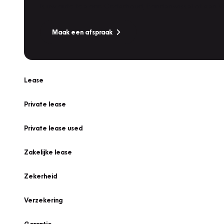
Is uw auto toe aan Onderhoud, Bandenwissel of een Va
Maak een afspraak
Lease
Private lease
Private lease used
Zakelijke lease
Zekerheid
Verzekering