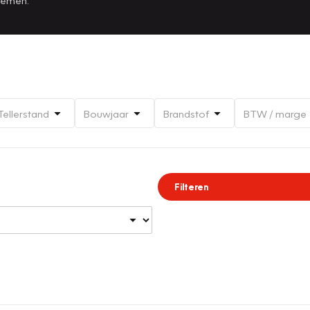
Tellerstand
Bouwjaar
Brandstof
BTW / marge
Filteren