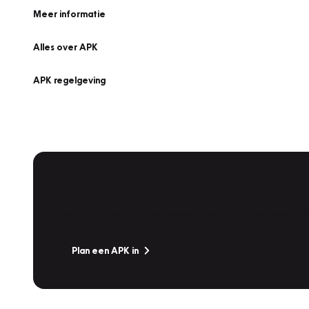
Meer informatie
Alles over APK
APK regelgeving
APK Keuring bij Vakgarage!
Is het weer tijd voor de jaarlijkse APK? Ga snel naar V
Plan een APK in