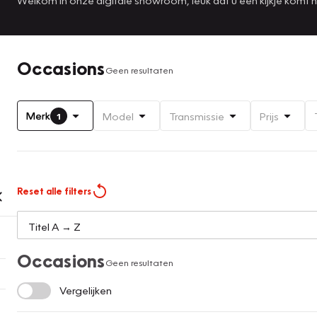
Occasions
Geen resultaten
Merk
Model
Transmissie
Prijs
1
Reset alle filters
Occasions
Geen resultaten
Vergelijken