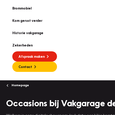
Brommobiel
Kom gerust verder
Historie vakgarage
Zekerheden
Afspraak maken
Contact
Homepage
Occasions bij Vakgarage de
Welkom in onze digitale showroom, leuk dat u een kijkje komt