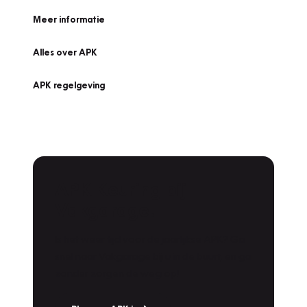
Meer informatie
Alles over APK
APK regelgeving
APK Keuring bij
Vakgarage!
Is het weer tijd voor de jaarlijkse APK? Ga
snel naar Vakgarage bij u in de buurt, en ga
zonder zorgen de weg op!