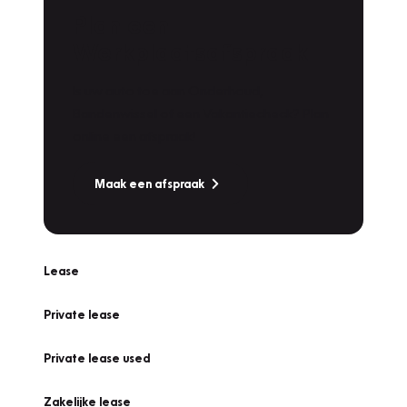
Plan een
Werkplaatsafspraak
Is uw auto toe aan Onderhoud,
Bandenwissel of een Vakantiecheck? Plan
online een afspraak!
Maak een afspraak
Lease
Private lease
Private lease used
Zakelijke lease