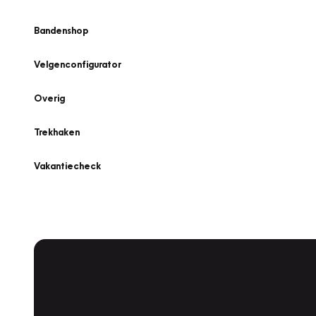
Bandenshop
Velgenconfigurator
Overig
Trekhaken
Vakantiecheck
Plan een
Werkplaatsafspraak