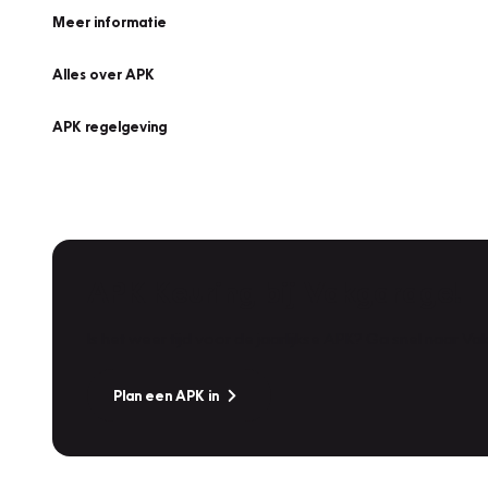
Meer informatie
Alles over APK
APK regelgeving
APK Keuring bij Vakgarage!
Is het weer tijd voor de jaarlijkse APK? Ga snel naar V
Plan een APK in