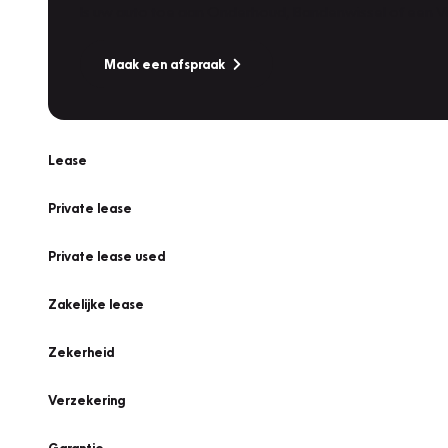
Is uw auto toe aan Onderhoud, Bandenwissel of een Va
Maak een afspraak
Lease
Private lease
Private lease used
Zakelijke lease
Zekerheid
Verzekering