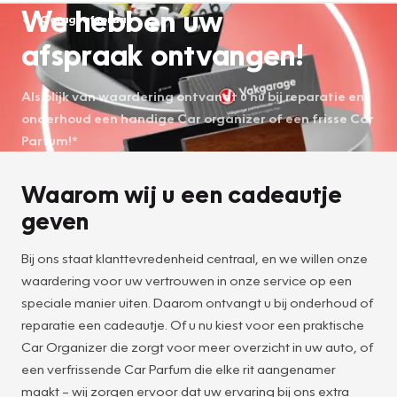
We hebben uw
Garageafspraak
afspraak ontvangen!
Als blijk van waardering ontvangt u nu bij reparatie en
onderhoud een handige Car organizer of een frisse Car
Parfum!*
Waarom wij u een cadeautje
geven
Bij ons staat klanttevredenheid centraal, en we willen onze
waardering voor uw vertrouwen in onze service op een
speciale manier uiten. Daarom ontvangt u bij onderhoud of
reparatie een cadeautje. Of u nu kiest voor een praktische
Car Organizer die zorgt voor meer overzicht in uw auto, of
een verfrissende Car Parfum die elke rit aangenamer
maakt – wij zorgen ervoor dat uw ervaring bij ons extra