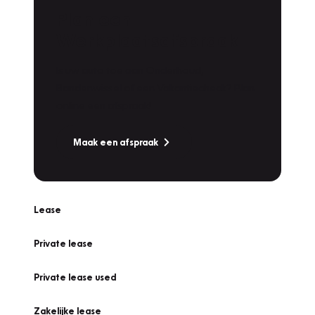
Plan een
Werkplaatsafspraak
Is uw auto toe aan Onderhoud,
Bandenwissel of een Vakantiecheck? Plan
online een afspraak!
Maak een afspraak
Lease
Private lease
Private lease used
Zakelijke lease