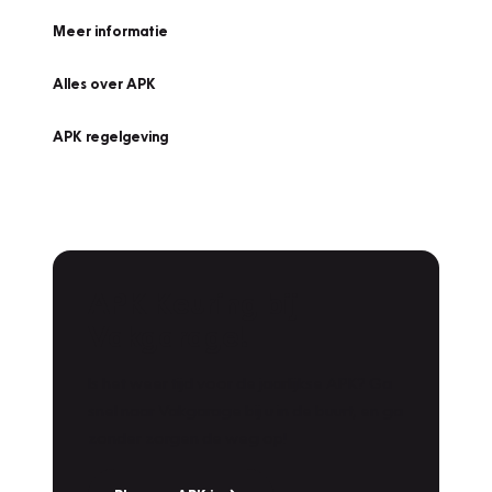
Meer informatie
Alles over APK
APK regelgeving
APK Keuring bij
Vakgarage!
Is het weer tijd voor de jaarlijkse APK? Ga
snel naar Vakgarage bij u in de buurt, en ga
zonder zorgen de weg op!