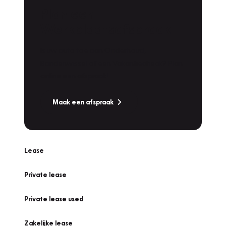
Plan een
Werkplaatsafspraak
Is uw auto toe aan Onderhoud,
Bandenwissel of een Vakantiecheck? Plan
online een afspraak!
Maak een afspraak
Lease
Private lease
Private lease used
Zakelijke lease