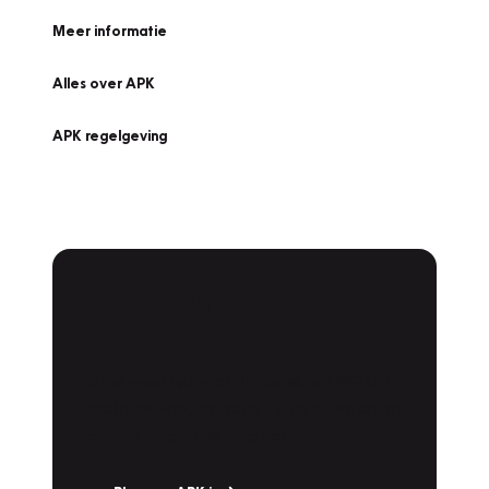
Meer informatie
Alles over APK
APK regelgeving
APK Keuring bij
Vakgarage!
Is het weer tijd voor de jaarlijkse APK? Ga
snel naar Vakgarage bij u in de buurt, en ga
zonder zorgen de weg op!