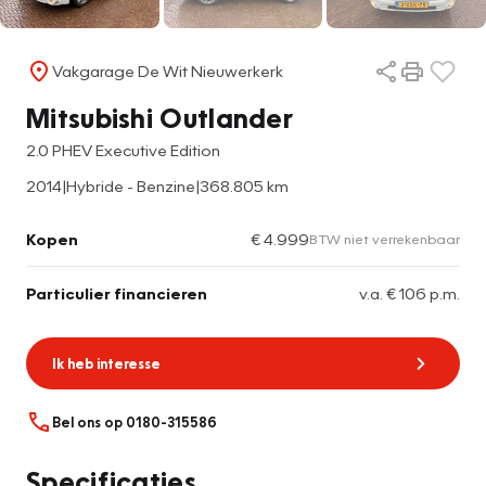
Vakgarage De Wit Nieuwerkerk
Mitsubishi Outlander
2.0 PHEV Executive Edition
2014
|
Hybride - Benzine
|
368.805 km
Kopen
€ 4.999
BTW niet verrekenbaar
Particulier financieren
v.a. € 106 p.m.
Ik heb interesse
Bel ons op 0180-315586
Specificaties