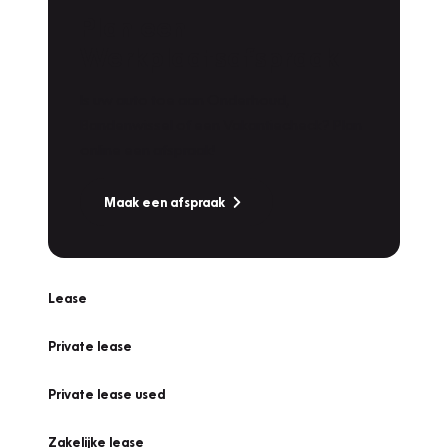
Plan een
Werkplaatsafspraak
Is uw auto toe aan Onderhoud,
Bandenwissel of een Vakantiecheck? Plan
online een afspraak!
Maak een afspraak
Lease
Private lease
Private lease used
Zakelijke lease