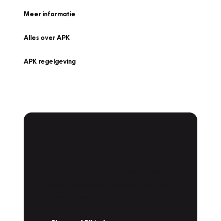
Meer informatie
Alles over APK
APK regelgeving
APK Keuring bij
Vakgarage!
Is het weer tijd voor de jaarlijkse APK? Ga
snel naar Vakgarage bij u in de buurt, en ga
zonder zorgen de weg op!