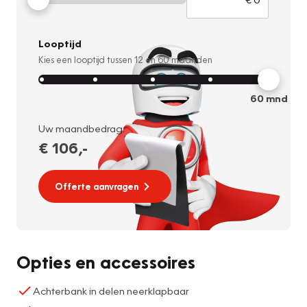
Looptijd
Kies een looptijd tussen
12
en
60
maanden
60
mnd
Uw maandbedrag:
€ 106
,-
Offerte aanvragen
Opties en accessoires
Achterbank in delen neerklapbaar